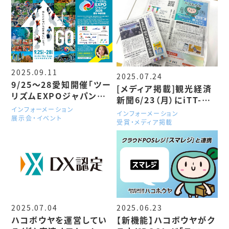
実施
2025.09.11
2025.07.24
9/25～28愛知開催「ツー
[メディア掲載]観光経済
リズムEXPOジャパン
新聞6/23（月）にiTT-国
2025」に出展
インフォーメーション
際ツーリズムトレードショ
インフォーメーション
展示会・イベント
ーの注目出展企業として
受賞・メディア掲載
「ハコボウヤ」をご紹介い
ただきました
2025.07.04
2025.06.23
ハコボウヤを運営してい
【新機能】ハコボウヤがク