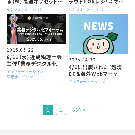
る（株）高速オフセットが
ラウドPOSレジ「スマレ
「DX認定」を受けました
ジ」と連携
インフォーメーション
インフォーメーション
2025.05.22
6/11（水）近畿税理士会
2025.04.30
主催「業務デジタル化フ
4/1に出版された『越境
ォーラム」にてセミナー登
インフォーメーション
EC＆海外Webマーケティ
壇が決定！
展示会・イベント
ング“打ち手”大全』に「ハ
インフォーメーション
コボウヤ」が掲載されま
した
次へ>
1
2