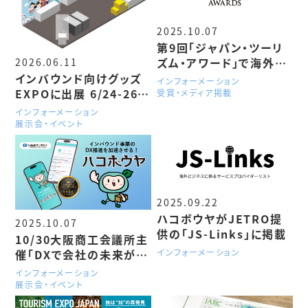
2025.10.07
第9回「ジャパン・ツーリ
ズム・アワード」で海外配
2026.06.11
送のDXサービス「ハコボ
インバウンド向けグッズ
インフォーメーション
ウヤ」が入賞
EXPOに出展 6/24-26
受賞・メディア掲載
ハコボウヤの4つの活用
インフォーメーション
モデル
展示会・イベント
2025.09.22
ハコボウヤがJETRO提
2025.10.07
供の「JS-Links」に掲載
10/30大阪商工会議所主
インフォーメーション
催「DXで会社の未来が変
わる！中小企業のための
インフォーメーション
実践・体験セミナー」にて
展示会・イベント
登壇＆サービス体験会を