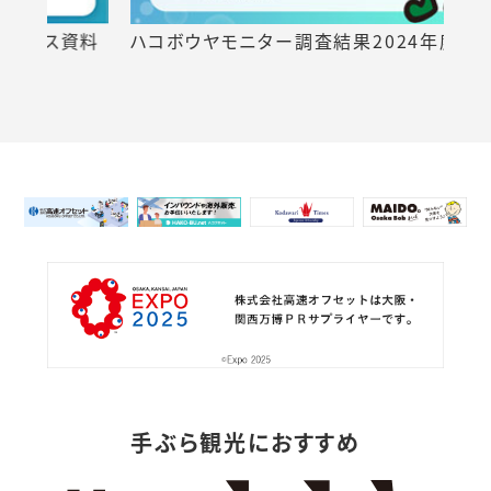
料
ハコボウヤモニター調査結果2024年度版
実
ら
方
手ぶら観光におすすめ